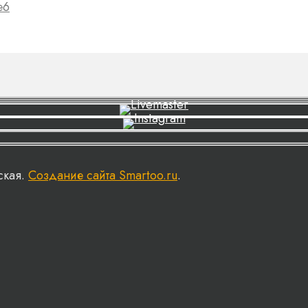
е6
ская.
Создание сайта Smartoo.ru
.