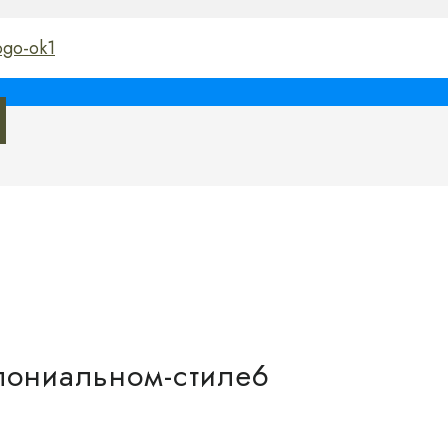
лониальном-стиле6