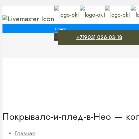
0
+7(903) 026-03-18
Покрывало-и-плед-в-Нео — ко
Главная