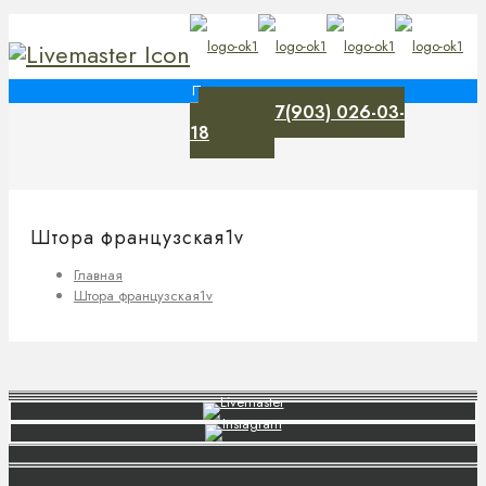
+7(903) 026-03-
0
18
Штора французская1v
Главная
Штора французская1v