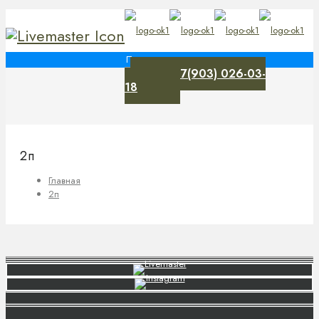
+7(903) 026-03-
0
18
2п
Главная
2п