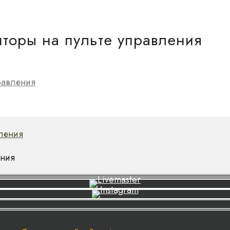
шторы на пульте управления
равления
ения