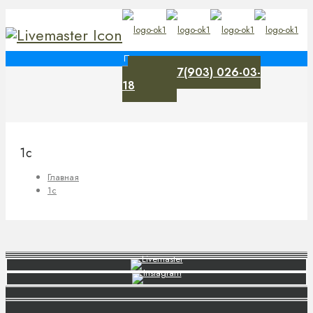
+7(903) 026-03-
0
18
1с
Главная
1с