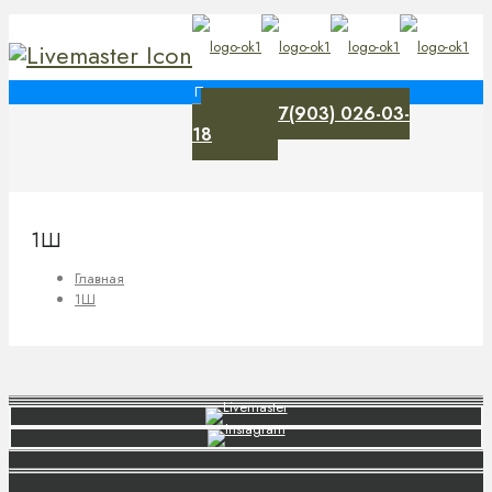
+7(903) 026-03-
0
18
1Ш
Главная
1Ш