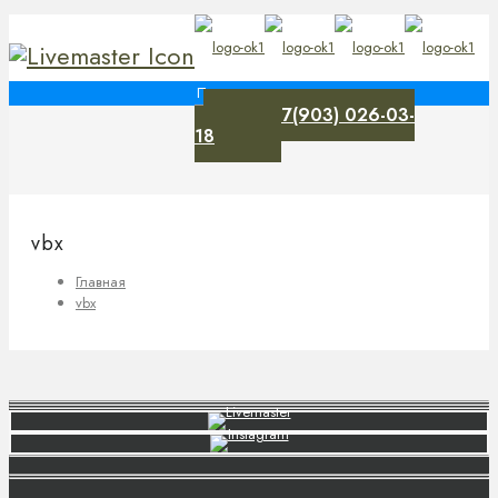
+7(903) 026-03-
0
18
vbx
Главная
vbx